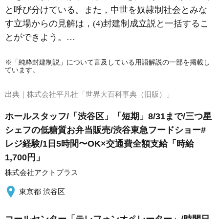
と呼び分けている。また，中世を奴隷制社会とみな
す立場からの見解は，(4)封建制成立説と一括するこ
とができよう。…
※「純粋封建制説」について言及している用語解説の一部を掲載し
ています。
出典｜
株式会社平凡社「世界大百科事典（旧版）」
ホールスタッフ/「渋谷区」「短期」8/31まで/三つ星
シェフの低糖質お弁当販売/渋谷東急フードショー#
レジ経験/1日5時間〜OK×交通費全額支給「時給
1,700円」
株式会社アクトプラス
東京都 渋谷区