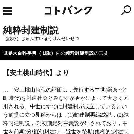
純粋封建制説
（読み）じゅんすいほうけんせいせつ
世界大百科事典（旧版）
内の
純粋封建制説
の言及
【安土桃山時代】より
… 安土桃山時代の評価は，先行する中世(鎌倉･室
町時代)を封建社会とみなすか否かによって大きく区
別される。中世にすでに封建制が成立しているとい
う前提に立つ見解からは，(1)封建制再編成説，(2)純
粋封建制説，(3)初期絶対主義説が出されており，中
世を前期(分権的)封建制，近世を後期(集権的)封建制