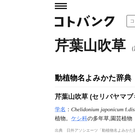
芹葉山吹草
（
動植物名よみかた辞典
芹葉山吹草 (セリバヤマブ
学名
：
Chelidonium japonicum
f.
di
植物。
ケシ科
の多年草,園芸植物
出典
日外アソシエーツ「動植物名よみかた