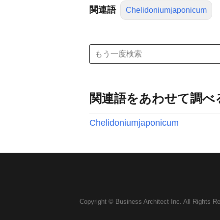
関連語
Chelidoniumjaponicum
関連語をあわせて調べ
Chelidoniumjaponicum
Copyright © Business Architect Inc. All Rights R