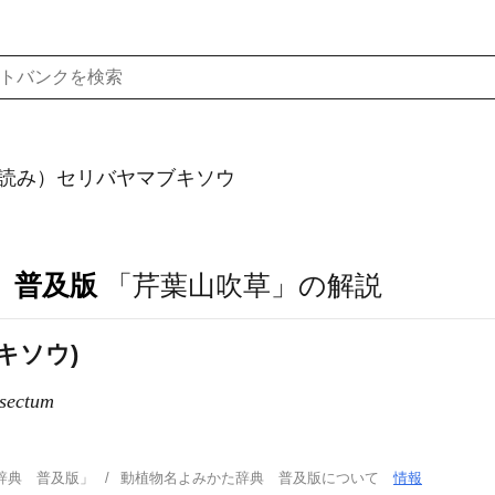
読み）セリバヤマブキソウ
 普及版
「芹葉山吹草」の解説
キソウ)
ssectum
辞典 普及版」
動植物名よみかた辞典 普及版について
情報