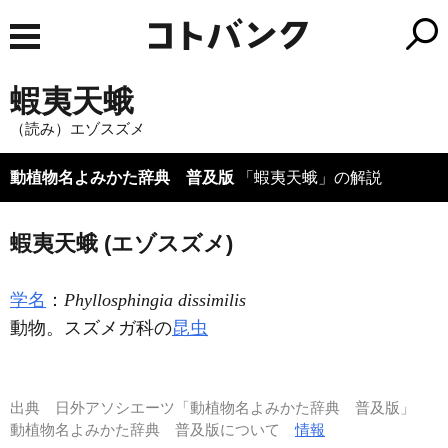
蝦夷天蛾
（読み）エゾスズメ
動植物名よみかた辞典 普及版
「蝦夷天蛾」の解説
蝦夷天蛾 (エゾスズメ)
学名
：
Phyllosphingia dissimilis
動物。スズメガ科の
昆虫
出典
日外アソシエーツ「動植物名よみかた辞典 普及版」
動植物名よみかた辞典 普及版について
情報