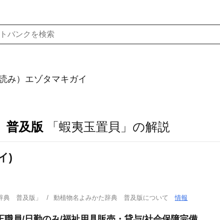
読み）エゾタマキガイ
 普及版
「蝦夷玉置貝」の解説
イ)
辞典 普及版」
動植物名よみかた辞典 普及版について
情報
正職員/日勤のみ/福祉用具販売・貸与/社会保障完備