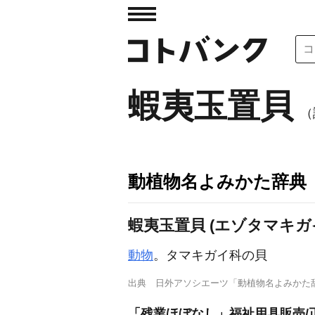
蝦夷玉置貝
（
動植物名よみかた辞典
蝦夷玉置貝 (エゾタマキガ
動物
。タマキガイ科の貝
出典
日外アソシエーツ「動植物名よみかた
「残業ほぼなし」福祉用具販売/