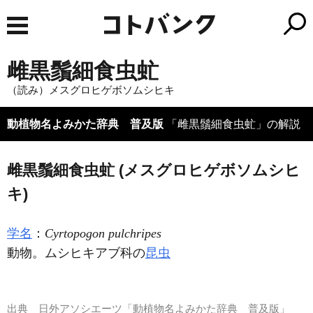
雌黒鬚細食虫虻
（読み）メスグロヒゲボソムシヒキ
動植物名よみかた辞典 普及版
「雌黒鬚細食虫虻」の解説
雌黒鬚細食虫虻 (メスグロヒゲボソムシヒ
キ)
学名
：
Cyrtopogon pulchripes
動物。ムシヒキアブ科の
昆虫
出典
日外アソシエーツ「動植物名よみかた辞典 普及版」