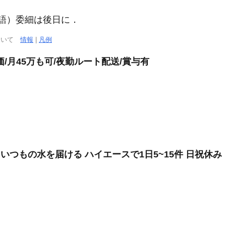
用語）委細は後日に．
について
情報
|
凡例
/月45万も可/夜勤ルート配送/賞与有
 いつもの水を届ける ハイエースで1日5~15件 日祝休み