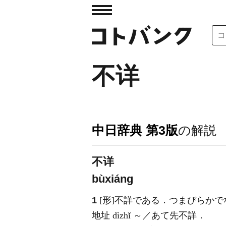
不详
中日辞典 第3版
の解説
不详
bùxiáng
1
[形]不詳である．つまびらか
地址
dìzhǐ
～／あて先不詳．