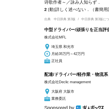
诗歌作者～／詠み人知らず．
2
[動]詳しく述べない．（書簡
出典
中日辞典 第3版
中日辞典 第3版
中型ドライバー/頑張りを正当評価
株式会社MFL
埼玉県 和光市
月給35万円～42万円
正社員
配達/ドライバー/軽作業・物流系
株式会社Declic management
大阪府 大阪市
業務委託
Sponsored by