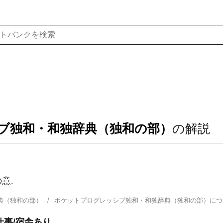
ブ独和・和独辞典（独和の部）
の解説
意.
典（独和の部）
ポケットプログレッシブ独和・和独辞典（独和の部）に
仕事/宿舎あり