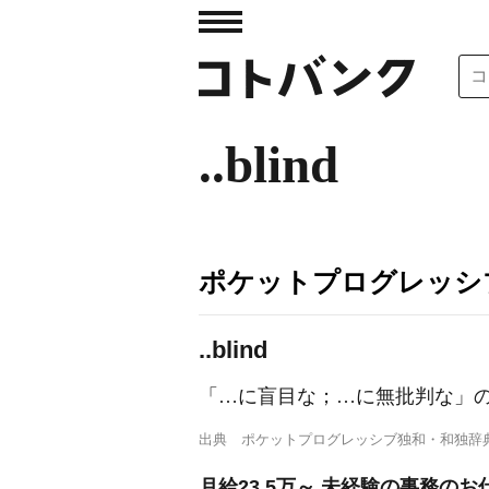
..blind
ポケットプログレッシ
..blind
「…に盲目な；…に無批判な」の
出典
ポケットプログレッシブ独和・和独辞
月給23.5万～ 未経験の事務のお