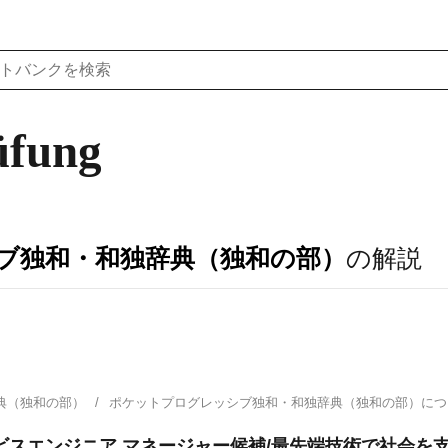
üfung
ブ独和・和独辞典（独和の部）
の解説
典（独和の部）
ポケットプログレッシブ独和・和独辞典（独和の部）に
ビスエンジニア マネージャー候補/最先端技術で社会を