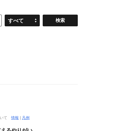
すべて
ついて
情報
|
凡例
支えるやりがい