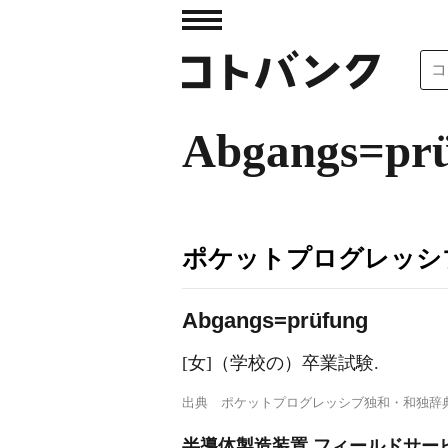
Abgangs=pr
ポケットプログレッシ
A
bgangs=prüfung
[女]（学校の）卒業試験.
出典
ポケットプログレッシブ独和・和独辞
半導体製造装置 フィールドサー