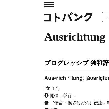
Ausrichtung
プログレッシブ 独和辞
Aus•rich・tung, [áυsr
I
çtυ
[女] (-/ )
❶ 開催，挙行．
❷ （伝言・挨拶などの）伝達，