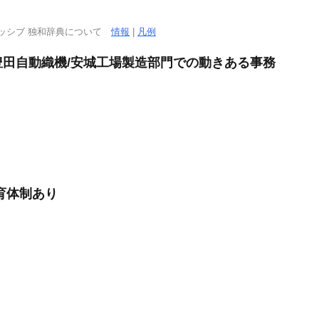
ッシブ 独和辞典について
情報
|
凡例
円豊田自動織機/安城工場製造部門での動きある事務
育体制あり