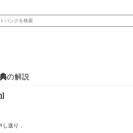
典
の解説
ŋ]
申し送り．