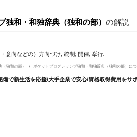
ブ独和・和独辞典（独和の部）
の解説
（思想・意向などの）方向づけ, 統制; 開催, 挙行.
典（独和の部）
ポケットプログレッシブ独和・和独辞典（独和の部）に
完備で新生活を応援/大手企業で安心/資格取得費用をサ