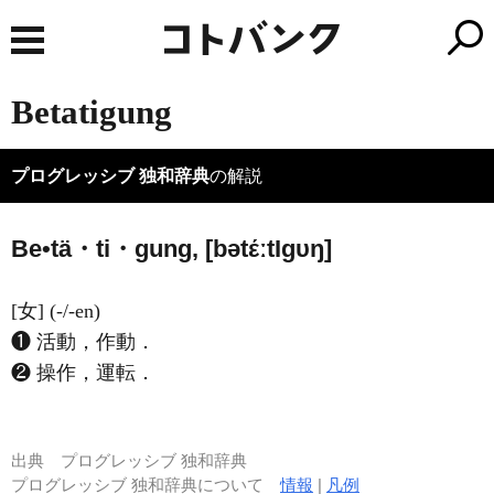
Betatigung
プログレッシブ 独和辞典
の解説
Be•tä・ti・gung, [bətέːt
I
ɡυŋ]
[女] (-/-en)
❶ 活動，作動．
❷ 操作，運転．
出典
プログレッシブ 独和辞典
プログレッシブ 独和辞典について
情報
|
凡例