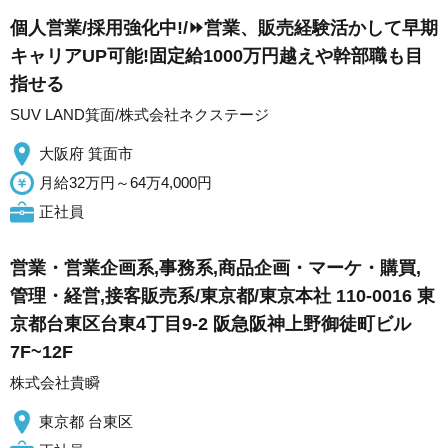
個人営業/採用強化中!/⏩️営業、販売経験活かして早期
キャリアUP可能!固定給1000万円越えや幹部職も目
指せる
SUV LAND箕面/株式会社ネクステージ
大阪府 箕面市
月給32万円～64万4,000円
正社員
営業・営業企画系,事務系,商品企画・マーケ・購買,
管理・経営,接客販売系/東京都/東京本社 110-0016 東
京都台東区台東4丁目9-2 阪急阪神上野御徒町ビル
7F~12F
株式会社貴瞬
東京都 台東区