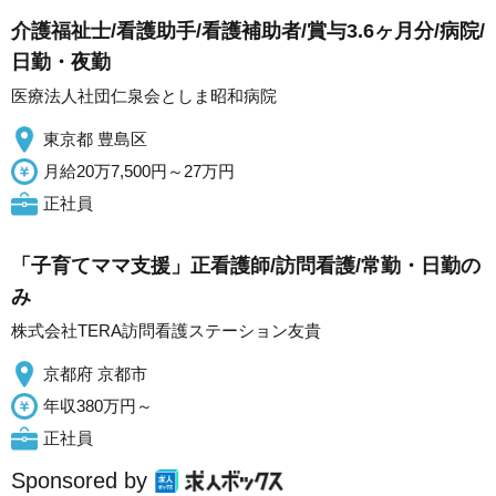
介護福祉士/看護助手/看護補助者/賞与3.6ヶ月分/病院/
日勤・夜勤
医療法人社団仁泉会としま昭和病院
東京都 豊島区
月給20万7,500円～27万円
正社員
「子育てママ支援」正看護師/訪問看護/常勤・日勤の
み
株式会社TERA訪問看護ステーション友貴
京都府 京都市
年収380万円～
正社員
Sponsored by