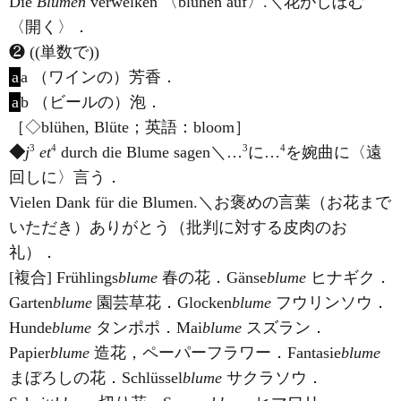
Die
Blumen
verwelken 〈blühen auf〉.＼花がしぼむ
〈開く〉．
❷ ((単数で))
a
a （ワインの）芳香．
a
b （ビールの）泡．
［◇blühen, Blüte；英語：bloom］
3
4
3
4
◆
j
et
durch die Blume sagen＼…
に…
を婉曲に〈遠
回しに〉言う．
Vielen Dank für die Blumen.＼お褒めの言葉（お花まで
いただき）ありがとう（批判に対する皮肉のお
礼）．
[複合] Frühlings
blume
春の花．Gänse
blume
ヒナギク．
Garten
blume
園芸草花．Glocken
blume
フウリンソウ．
Hunde
blume
タンポポ．Mai
blume
スズラン．
Papier
blume
造花，ペーパーフラワー．Fantasie
blume
まぼろしの花．Schlüssel
blume
サクラソウ．