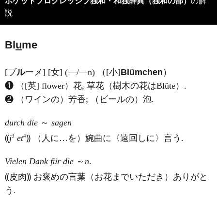
ポケットプログレッシブ独和・和独辞典（独和の部）
の解
説
Bl
u
me
[ブ
ル
ーメ] [女] (―/―n) （[小]
Blümchen
）
❶ （[英] flower）花, 草花（樹木の花はBlüte）.
❷ （ワインの）芳香; （ビールの）泡.
durch die
～
sagen
3
4
⸨
j
et
⸩ （人に…を）婉曲に〈遠回しに〉言う.
Vielen Dank für die
～
n
.
⸨皮肉⸩ お褒めの言葉（お花までいただき）ありがと
う.