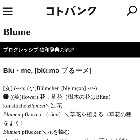
Blume
プログレッシブ 独和辞典
の解説
Blu・me, [blúːmə
ブ
る
ーメ]
[女] (-/-n; (小)Blümchen [blýːmçən] -s/-)
❶ ((英)
flower
)
花
，草花（樹木の花はBlüte）
künstliche
Blumen
＼造花
Blumen
pflanzen 〈säen〉＼草花を植える〈草花の種
をまく〉
Blumen
pflücken＼花を摘む