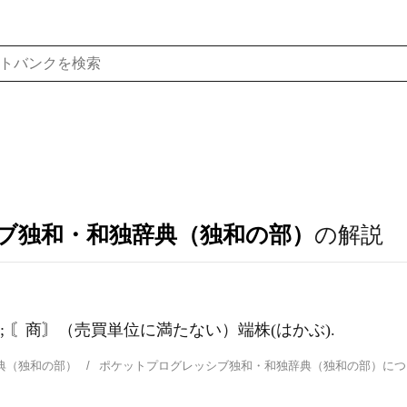
ブ独和・和独辞典（独和の部）
の解説
片; 〘商〙（売買単位に満たない）端株(はかぶ).
典（独和の部）
ポケットプログレッシブ独和・和独辞典（独和の部）に