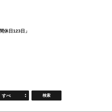
休日123日」
すべ
て