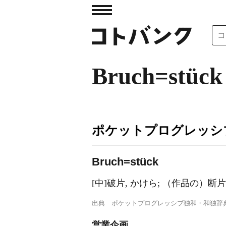
Bruch=stück
ポケットプログレッシ
Br
u
ch=stück
[中]破片, かけら; （作品の）断
出典
ポケットプログレッシブ独和・和独辞
営業企画