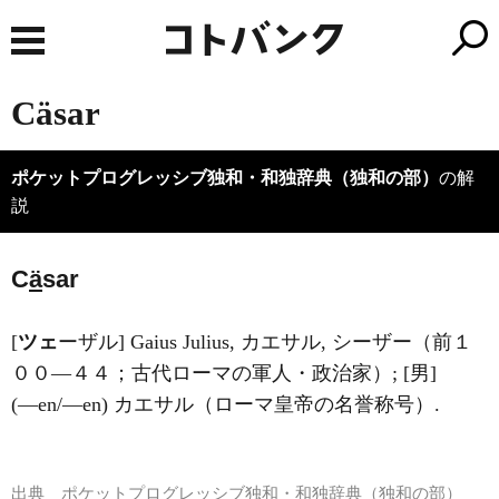
Cäsar
ポケットプログレッシブ独和・和独辞典（独和の部）
の解
説
C
ä
sar
[
ツェ
ーザル] Gaius Julius, カエサル, シーザー（前１
００―４４；古代ローマの軍人・政治家）; [男]
(―en/―en) カエサル（ローマ皇帝の名誉称号）.
出典
ポケットプログレッシブ独和・和独辞典（独和の部）