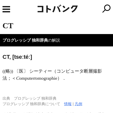
CT
プログレッシブ 独和辞典
の解説
CT, [tseːtéː]
((略)) 〔医〕 シーティー（コンピュータ断層撮影
法；＜
C
omputer
t
omographie）．
出典
プログレッシブ 独和辞典
プログレッシブ 独和辞典について
情報
|
凡例