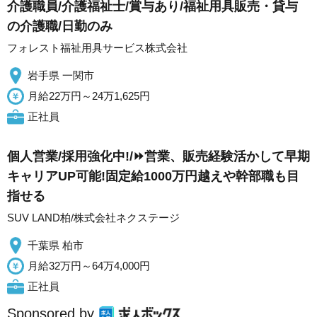
介護職員/介護福祉士/賞与あり/福祉用具販売・貸与
の介護職/日勤のみ
フォレスト福祉用具サービス株式会社
岩手県 一関市
月給22万円～24万1,625円
正社員
個人営業/採用強化中!/⏩️営業、販売経験活かして早期
キャリアUP可能!固定給1000万円越えや幹部職も目
指せる
SUV LAND柏/株式会社ネクステージ
千葉県 柏市
月給32万円～64万4,000円
正社員
Sponsored by