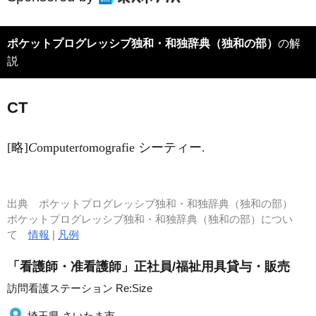
ポケットプログレッシブ独和・和独辞典（独和の部）
の解
説
CT
[略]
C
omputer
t
omografie シーティー.
出典
ポケットプログレッシブ独和・和独辞典（独和の部）
ポケットプログレッシブ独和・和独辞典（独和の部）につい
て
情報
|
凡例
「看護師・准看護師」正社員/福祉用具貸与・販売
訪問看護ステーション Re:Size
埼玉県 さいたま市