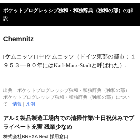
ポケットプログレッシブ独和・和独辞典（独和の部）
の解
説
Ch
e
mnitz
[
ケ
ムニッツ] [中]ケムニッツ（ドイツ東部の都市；１
９５３―９０年にはKarl-Marx-Stadtと呼ばれた）.
出典
ポケットプログレッシブ独和・和独辞典（独和の部）
ポケットプログレッシブ独和・和独辞典（独和の部）につい
て
情報
|
凡例
アルミ製品製造工場内での清掃作業/土日祝休みでプ
ライベート充実 残業少なめ
株式会社BREXA Next 採用窓口