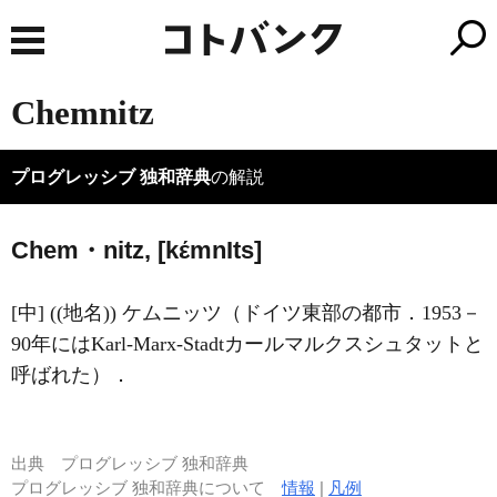
Chemnitz
プログレッシブ 独和辞典
の解説
Chem・nitz, [kέmn
I
ts]
[中] ((地名)) ケムニッツ（ドイツ東部の都市．1953－
90年にはKarl-Marx-Stadtカールマルクスシュタットと
呼ばれた）．
出典
プログレッシブ 独和辞典
プログレッシブ 独和辞典について
情報
|
凡例