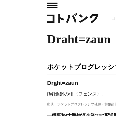
Draht=zaun
ポケットプログレッシ
Dr
a
ht=zaun
[男]金網の柵〈フェンス〉.
出典
ポケットプログレッシブ独和・和独辞
一般事務/大手物流企業での配送手