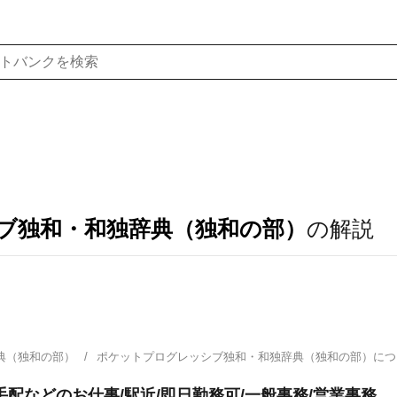
ブ独和・和独辞典（独和の部）
の解説
典（独和の部）
ポケットプログレッシブ独和・和独辞典（独和の部）に
配などのお仕事/駅近/即日勤務可/一般事務/営業事務