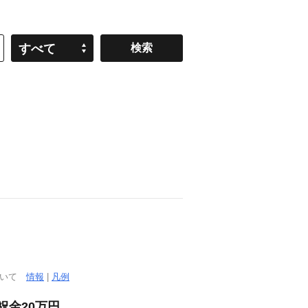
すべて
ついて
情報
|
凡例
祝金20万円