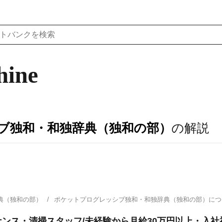
hine
ブ独和・和独辞典（独和の部）
の解説
典（独和の部）
ポケットプログレッシブ独和・和独辞典（独和の部）に
ンス・清掃スタッフ/未経験から月給30万円以上・入社