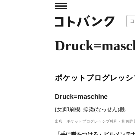
Druck=masc
ポケットプログレッシ
Dr
u
ck=maschine
[女]印刷機; 捺染(なっせん)機.
出典
ポケットプログレッシブ独和・和独辞
「手に職をつける」ビルメンテナ