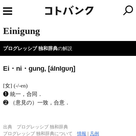
Einigung
プログレッシブ 独和辞典
の解説
Ei・ni・gung, [á
I
n
I
ɡυŋ]
[女] (-/-en)
❶ 統一，合同．
❷ （意見の）一致，合意．
出典
プログレッシブ 独和辞典
プログレッシブ 独和辞典について
情報
|
凡例