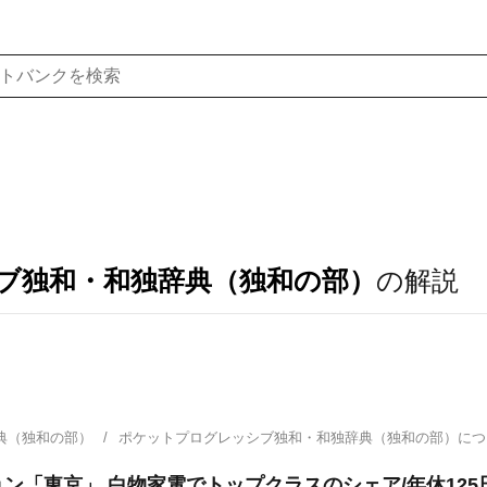
ブ独和・和独辞典（独和の部）
の解説
典（独和の部）
ポケットプログレッシブ独和・和独辞典（独和の部）に
ン「東京」 白物家電でトップクラスのシェア/年休125