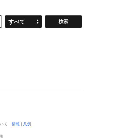
すべて
ついて
情報
|
凡例
日