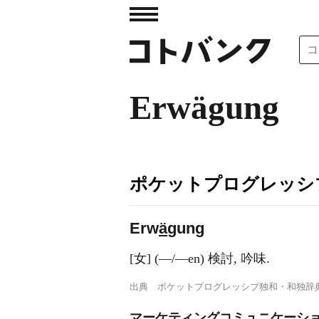
Erwägung
ポケットプログレッシ
Erw
ä
gung
[女] (―/―en) 検討, 吟味.
出典
ポケットプログレッシブ独和・和独辞
マーケティングコミュニケーショ