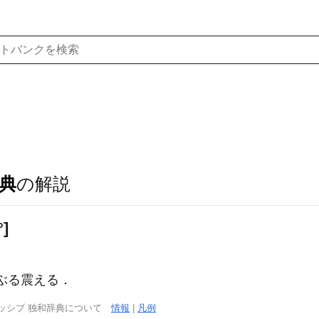
典
の解説
°]
 ぶるぶる震える．
ッシブ 独和辞典について
情報
|
凡例