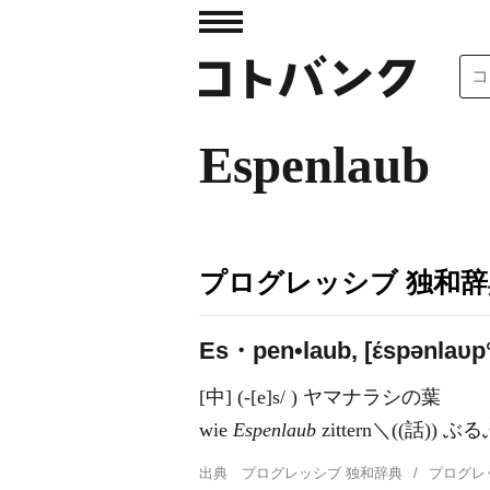
Espenlaub
プログレッシブ 独和辞
Es・pen•laub, [έspənlaυp
[中] (-[e]s/ ) ヤマナラシの葉
wie
Espenlaub
zittern＼((話))
出典
プログレッシブ 独和辞典
プログレ