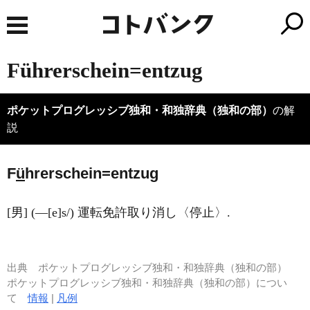
Führerschein=entzug
ポケットプログレッシブ独和・和独辞典（独和の部）
の解
説
F
ü
hrerschein=entzug
[男] (―[e]s/) 運転免許取り消し〈停止〉.
出典
ポケットプログレッシブ独和・和独辞典（独和の部）
ポケットプログレッシブ独和・和独辞典（独和の部）につい
て
情報
|
凡例