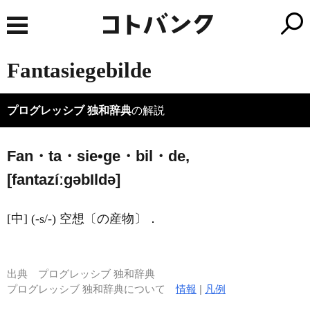
Fantasiegebilde
プログレッシブ 独和辞典
の解説
Fan・ta・sie•ge・bil・de,
[fantazíːɡəb
I
ldə]
[中] (-s/-) 空想〔の産物〕．
出典
プログレッシブ 独和辞典
プログレッシブ 独和辞典について
情報
|
凡例