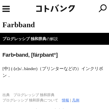
Farbband
プログレッシブ 独和辞典
の解説
Farb•band, [fárpbant°]
[中] (-[e]s/..bänder)（プリンターなどの）インクリボ
ン．
出典
プログレッシブ 独和辞典
プログレッシブ 独和辞典について
情報
|
凡例