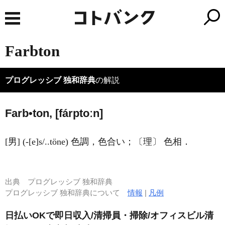
Farbton
プログレッシブ 独和辞典
の解説
Farb•ton, [fárptoːn]
[男] (-[e]s/..töne) 色調，色合い；〔理〕 色相．
出典
プログレッシブ 独和辞典
プログレッシブ 独和辞典について
情報
|
凡例
日払いOKで即日収入/清掃員・掃除/オフィスビル清