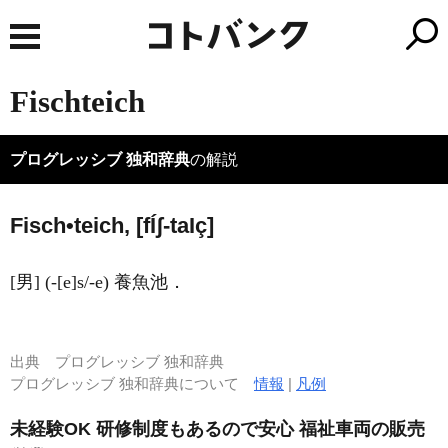
Fischteich
プログレッシブ 独和辞典
の解説
Fisch•teich, [f
Í
ʃ-ta
I
ç]
[男] (-[e]s/-e) 養魚池．
出典
プログレッシブ 独和辞典
プログレッシブ 独和辞典について
情報
|
凡例
未経験OK 研修制度もあるので安心 福祉車両の販売