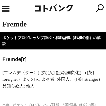
Fremde
ポケットプログレッシブ独和・和独辞典（独和の部）
の解
説
Fr
e
mde[r]
[フ
レ
ムデ〈ダー〉] [男][女] ⸨形容詞変化⸩ （[英]
foreigner）よその人, よそ者, 外国人; （[英] stranger）
見知らぬ人; 他人.
出典
ポケットプログレッシブ独和・和独辞典（独和の部）