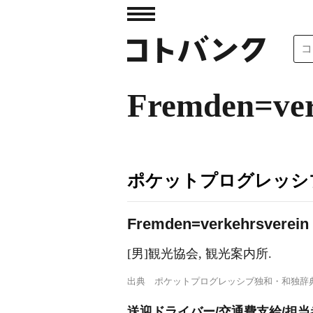
Fremden=ver
ポケットプログレッシ
Fr
e
mden=verkehrsverein
[男]観光協会, 観光案内所.
出典
ポケットプログレッシブ独和・和独辞
送迎ドライバー/交通費支給/担当