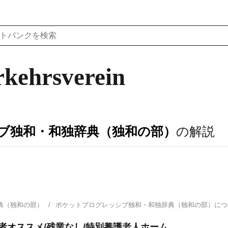
kehrsverein
ブ独和・和独辞典（独和の部）
の解説
典（独和の部）
ポケットプログレッシブ独和・和独辞典（独和の部）に
者オススメ/残業なし/特別養護老人ホーム