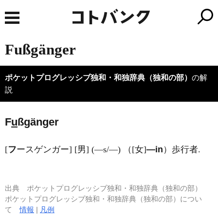
Fußgänger
ポケットプログレッシブ独和・和独辞典（独和の部）
の解
説
F
u
ßgänger
[
フ
ースゲンガー] [男] (―s/―) （[女]
―in
）歩行者.
出典
ポケットプログレッシブ独和・和独辞典（独和の部）
ポケットプログレッシブ独和・和独辞典（独和の部）につい
て
情報
|
凡例