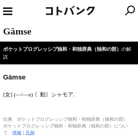
Gämse
ポケットプログレッシブ独和・和独辞典（独和の部）
の解
説
G
ä
mse
[女] (―/―n) 〘動〙シャモア.
出典
ポケットプログレッシブ独和・和独辞典（独和の部）
ポケットプログレッシブ独和・和独辞典（独和の部）につい
て
情報
|
凡例