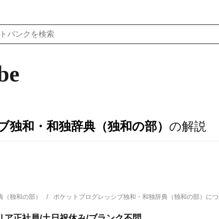
be
ブ独和・和独辞典（独和の部）
の解説
典（独和の部）
ポケットプログレッシブ独和・和独辞典（独和の部）に
リア正社員/土日祝休み/ブランク不問