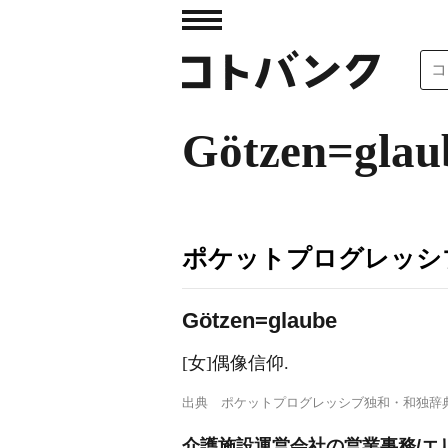
Götzen=glau
ポケットプログレッシ
G
ö
tzen=glaube
[女]偶像信仰.
出典
ポケットプログレッシブ独和・和独辞
介護施設運営会社の営業事務/エ