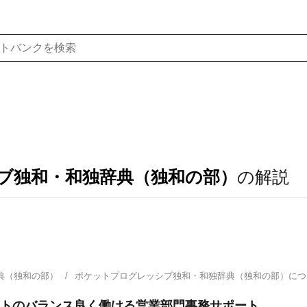
ブ独和・和独辞典（独和の部）
の解説
典（独和の部）
ポケットプログレッシブ独和・和独辞典（独和の部）に
ートのバランス良く働ける営業部門事務サポート