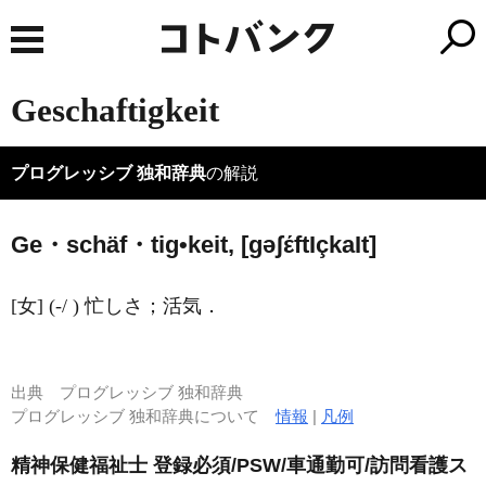
Geschaftigkeit
プログレッシブ 独和辞典
の解説
Ge・schäf・tig•keit, [ɡəʃέft
I
çka
I
t]
[女] (-/ ) 忙しさ；活気．
出典
プログレッシブ 独和辞典
プログレッシブ 独和辞典について
情報
|
凡例
精神保健福祉士 登録必須/PSW/車通勤可/訪問看護ス