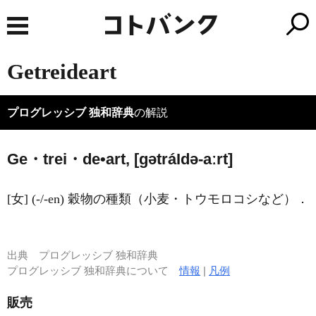
Getreideart
プログレッシブ 独和辞典
の解説
Ge・trei・de•art, [ɡətrá
I
də-aːrt]
[女] (-/-en) 穀物の種類（小麦・トウモロコシなど）．
出典
プログレッシブ 独和辞典
プログレッシブ 独和辞典について
情報
|
凡例
販売