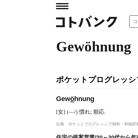
Gewöhnung
ポケットプログレッシ
Gew
ö
hnung
[女] (―/) 慣れ; 順応.
出典
ポケットプログレッシブ独和・和独辞
住宅の提案営業/20～30代から