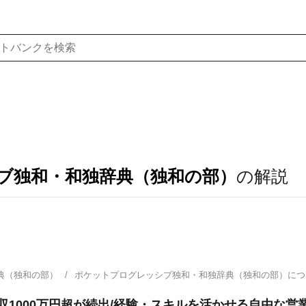
ブ独和・和独辞典（独和の部）
の解説
典（独和の部）
ポケットプログレッシブ独和・和独辞典（独和の部）に
年収1000万円超が続出/経験・スキルを活かせる自由な