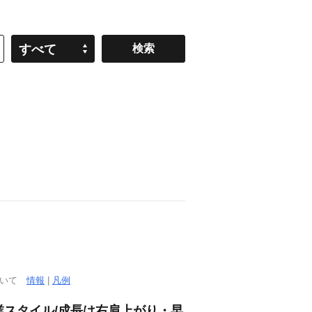
すべて
ついて
情報
|
凡例
営業スタイル/成長は右肩上がり・早