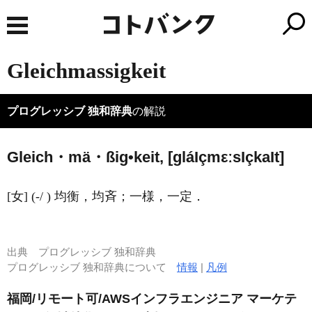
Gleichmassigkeit
プログレッシブ 独和辞典
の解説
Gleich・mä・ßig•keit, [ɡlá
I
çmεːs
I
çka
I
t]
[女] (-/ ) 均衡，均斉；一様，一定．
出典
プログレッシブ 独和辞典
プログレッシブ 独和辞典について
情報
|
凡例
福岡/リモート可/AWSインフラエンジニア マーケテ