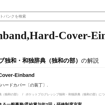
nband,Hard-Cover-Ei
ブ独和・和独辞典（独和の部）
の解説
Cover-Einband
男]ハードカバー〔の装丁〕.
典（独和の部）
ポケットプログレッシブ独和・和独辞典（独和の部）に
きる一般事務/昇給賞与年2回・研修制度充実