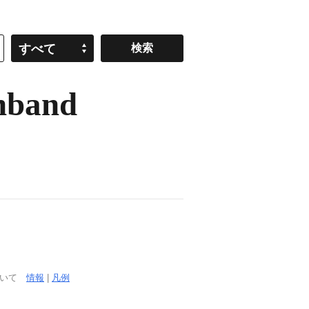
すべて
nband
ついて
情報
|
凡例