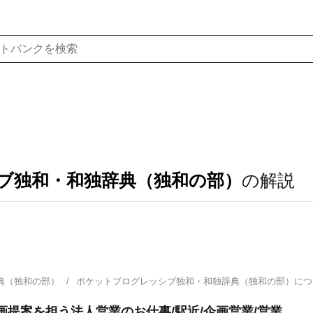
ブ独和・和独辞典（独和の部）
の解説
典（独和の部）
ポケットプログレッシブ独和・和独辞典（独和の部）に
画提案を担う法人営業のお仕事/駅近/企画営業/営業