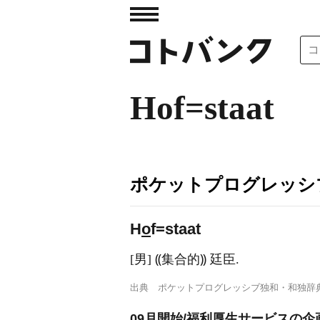
Hof=staat
ポケットプログレッシ
H
o
f=staat
[男] ⸨集合的⸩ 廷臣.
出典
ポケットプログレッシブ独和・和独辞
09月開始/福利厚生サービスの企