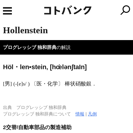
Hollenstein
プログレッシブ 独和辞典
の解説
Höl・len•stein, [hœ́lənʃta
I
n]
[男] (-[e]s/ ) 〔医・化学〕 棒状硝酸銀．
出典
プログレッシブ 独和辞典
プログレッシブ 独和辞典について
情報
|
凡例
2交替/自動車部品の製造補助