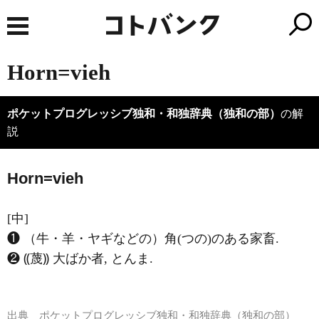
Horn=vieh
ポケットプログレッシブ独和・和独辞典（独和の部）
の解
説
H
o
rn=vieh
[中]
❶ （牛・羊・ヤギなどの）角(つの)のある家畜.
❷ ⸨蔑⸩ 大ばか者, とんま.
出典
ポケットプログレッシブ独和・和独辞典（独和の部）