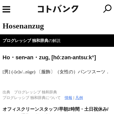
Hosenanzug
プログレッシブ 独和辞典
の解説
Ho・sen•an・zug, [hóːzən-antsuːk°]
[男] (-[e]s/..züge) 〔服飾〕（女性の）パンツスーツ．
出典
プログレッシブ 独和辞典
プログレッシブ 独和辞典について
情報
|
凡例
オフィスクリーンスタッフ/早朝2時間・土日祝休み/