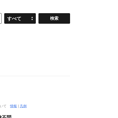
すべて
ついて
情報
|
凡例
験不問