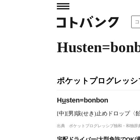
Husten=bon
ポケットプログレッシ
H
u
sten=bonbon
[中][男]咳(せき)止めドロップ〈飴
出典
ポケットプログレッシブ独和・和独辞
宅配ドライバー/大型免許でOK/