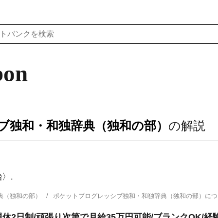
bon
ブ独和・和独辞典（独和の部）
の解説
〉.
典（独和の部）
ポケットプログレッシブ独和・和独辞典（独和の部）に
週休2日制/頑張り次第で月給35万円可能/ブランクOK/経