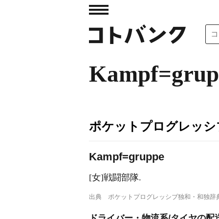
Kampf=grup
ポケットプログレッシ
K
a
mpf=gruppe
[女]戦闘部隊.
出典
ポケットプログレッシブ独和・和独辞
ドライバー・物流系/タイヤの配