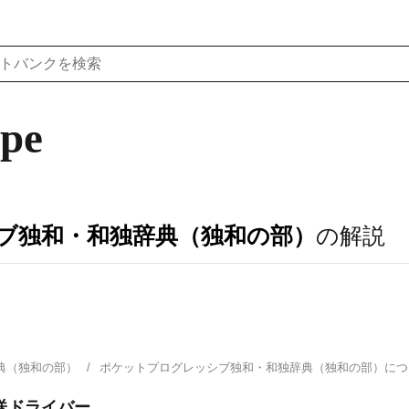
pe
ブ独和・和独辞典（独和の部）
の解説
典（独和の部）
ポケットプログレッシブ独和・和独辞典（独和の部）に
送ドライバー