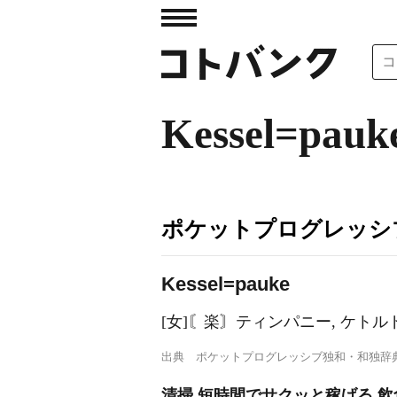
Kessel=pauk
ポケットプログレッシ
K
e
ssel=pauke
[女]〘楽〙ティンパニー, ケトル
出典
ポケットプログレッシブ独和・和独辞
清掃 短時間でサクッと稼げる 