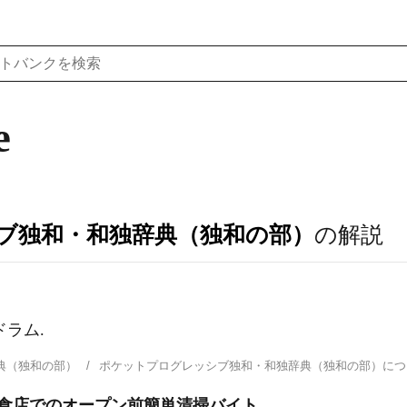
e
ブ独和・和独辞典（独和の部）
の解説
ドラム.
典（独和の部）
ポケットプログレッシブ独和・和独辞典（独和の部）に
飲食店でのオープン前簡単清掃バイト