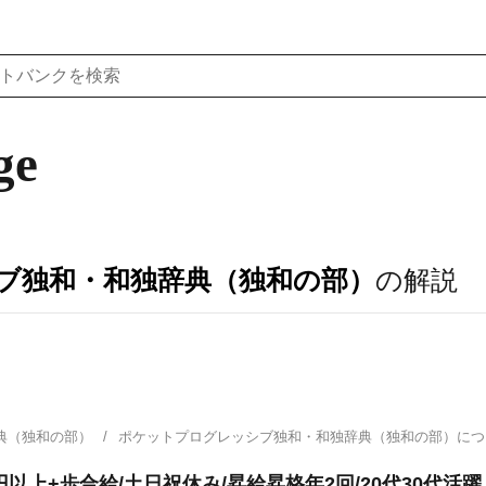
ge
ブ独和・和独辞典（独和の部）
の解説
典（独和の部）
ポケットプログレッシブ独和・和独辞典（独和の部）に
円以上+歩合給/土日祝休み/昇給昇格年2回/20代30代活躍