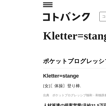
Kletter=stan
ポケットプログレッシ
Kl
e
tter=stange
[女]〘体操〙登り棒.
出典
ポケットプログレッシブ独和・和独辞
人材派遣の提案営業/月給31.5万