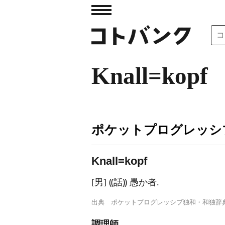
Knall=kopf
ポケットプログレッシ
Kn
a
ll=kopf
[男] ⸨話⸩ 愚か者.
出典
ポケットプログレッシブ独和・和独辞
調理師