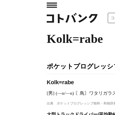
Kolk=rabe
ポケットプログレッシ
K
o
lk=rabe
[男] (―n/―n) 〘鳥〙ワタリガラス
出典
ポケットプログレッシブ独和・和独辞
大型トラックドライバー/平均勤続