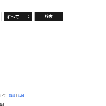
すべて
ついて
情報
|
凡例
日制