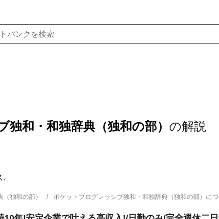
ブ独和・和独辞典（独和の部）
の解説
.
典（独和の部）
ポケットプログレッシブ独和・和独辞典（独和の部）に
10年!安定企業で叶える高収入!/日勤のみ/完全週休二