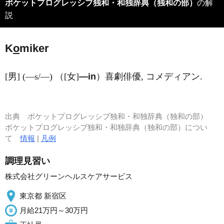
ポケットプログレッシブ独和・和独辞典（独和の部）
の解
説
K
o
miker
[男] (―s/―) （[女]
―in
）喜劇俳優, コメディアン.
出典
ポケットプログレッシブ独和・和独辞典（独和の部）
ポケットプログレッシブ独和・和独辞典（独和の部）につい
て
情報
|
凡例
調理見習い
株式会社グリーンヘルスケアサービス
東京都 新宿区
月給21万円～30万円