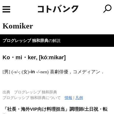
Komiker
プログレッシブ 独和辞典
の解説
Ko・mi・ker, [kóːmik
ər
]
[男] (-s/-; (女)
-in
-/-nen) 喜劇俳優，コメディアン．
出典
プログレッシブ 独和辞典
プログレッシブ 独和辞典について
情報
|
凡例
「社長・海外VIP向け料理担当」調理師/土日祝・転