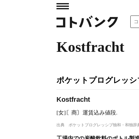
Kostfracht
ポケットプログレッシ
K
o
stfracht
[女]〘商〙運賃込み値段.
出典
ポケットプログレッシブ独和・和独辞
工場内での炭酸飲料のボトル製